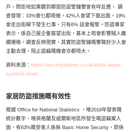
戶，問佢地如果聽到鄰居防盜警鐘響會有咩反應， 調
查發現：33%會乜都唔做，42%人會望下窗出面，19%
會走出街睇下發生乜事，只有6% 話會報警。防盜專家
表示，係自己屋企隻窗望出街，基本上唔會影響賊人繼
續爆格。調查反映現實，其實防盜警鐘嘅響聲好少人會
主動去理，阻止盜竊嘅機會亦都唔大。
資料來源：
https://securityalarms.co.uk/kb/do-alarm-
systems-work/
家居防盜措施嘅有效性
根據 Office for National Statistics ，喺2018年發表嘅
統計數字，喺英格蘭及威爾斯地區所發生嘅盜竊案入
面，有63%嘅受害人係無 Basic Home Security，即係