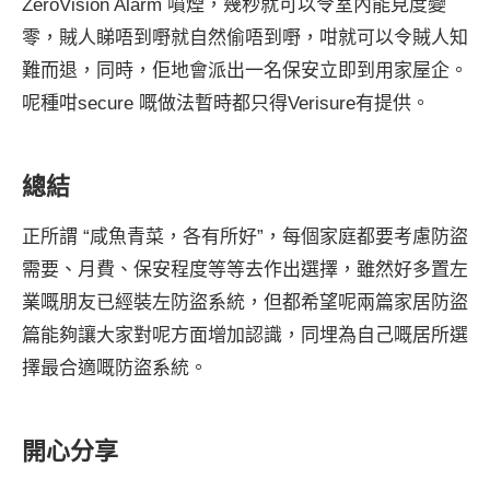
ZeroVision Alarm 噴煙，幾秒就可以令室內能見度變
零，賊人睇唔到嘢就自然偷唔到嘢，咁就可以令賊人知
難而退，同時，佢地會派出一名保安立即到用家屋企。
呢種咁secure 嘅做法暫時都只得Verisure有提供。
總結
正所謂 “咸魚青菜，各有所好”，每個家庭都要考慮防盜
需要、月費、保安程度等等去作出選擇，雖然好多置左
業嘅朋友已經裝左防盜系統，但都希望呢兩篇家居防盜
篇能夠讓大家對呢方面增加認識，同埋為自己嘅居所選
擇最合適嘅防盜系統。
開心分享