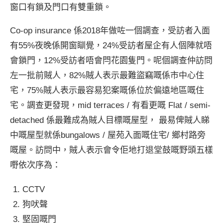
窗口有鎖及門口有雙重鎖。
Co-op insurance 係2018年做咗一個調查，受訪者入面
有55%夜晚係開窗瞓覺，24%受訪者屋企有人個陣就唔
會鎖門，12%受訪者唔會閂花園隻門。呢個調查仲訪問
左一批前賊人，82%賊人表示最難盜竊嘅係市中心住
宅，75%賊人表示最容易犯案嘅係位於偏遠地區嘅住
宅。調查更發現，mid terraces / 有看更嘅 Flat / semi-
detached 係最難成為賊人目標嘅屋型， 最易俾賊人睇
中嘅屋型就係bungalows / 屋苑入面嘅住宅/ 鄉村路旁
嘅屋。訪問中，賊人表示會令佢地打退堂鼓嘅野頭五樣
嘢依次序為：
CCTV
狗吠聲
堅固嘅門