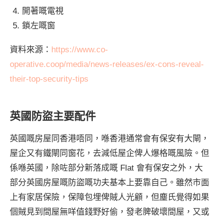
開著嘅電視
鎖左嘅窗
資料來源：
https://www.co-
operative.coop/media/news-releases/ex-cons-reveal-
their-top-security-tips
英國防盜主要配件
英國嘅房屋同香港唔同，喺香港通常會有保安有大閘，
屋企又有鐵閘同窗花，去減低屋企俾人爆格嘅風險。但
係喺英國，除咗部分新落成嘅 Flat 會有保安之外，大
部分英國房屋嘅防盜嘅功夫基本上要靠自己。雖然市面
上有家居保險，保障包埋俾賊人光顧，但塵氏覺得如果
個賊見到間屋無咩值錢野好偷，發老脾破壞間屋，又或