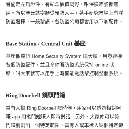
者偷走左啲證件、有紀念價值嘅野，咁保險賠黎都無
用。所以塵氏就寧願從預防入手，著手研究市場上有咩
防盜選擇。一般黎講，各防盜公司都會用以下啲配件。
Base Station / Central Unit 基座
基座係整個 Home Security System 嘅大腦，用黎連接
各個防盜配件，並且令你嘅防盜系統保持 online 狀
態，咁大家就可以用手上嘅智能電話黎控制整個系統。
Ring Doorbell 鏡頭門鐘
當有人撳 Ring Doorbell 嘅時候，用家可以透過相對照
嘅 app 用撳門鐘嘅人即時對話。另外，大家仲可以係
門鐘前劃出一個特定範圍，當有人或車進入呢個特定範