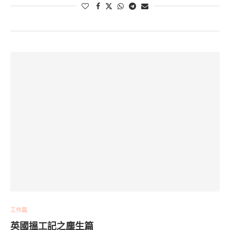
工作篇
英國搵工記之塵生篇