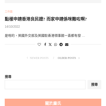
工作篇
點樣申請香港良民證? 而家申請係咪難咗啊?
14/10/2022
是咁的，英國外交部及英國駐香港領事館一直都有發 …
NEWER POSTS
OLDER POSTS
搜尋
搜尋
關於塵氏